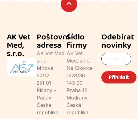
AK Vet
Poštovní
Sídlo
Odebírat
Med,
adresa
firmy
novinky
s.r.o.
AK Vet Med,
AK Vet
s.r.o.
Med, s.r.o.
Mírová
Na Cikorce
57/12
1228/36
Přihlásit
251 01
143 00
Říčany –
Praha 12 –
Pacov
Modřany
Česká
Česká
republika
republika