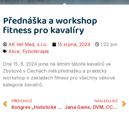
Přednáška a workshop
fitness pro kavalíry
AK Vet Med, s.r.o.
15 srpna, 2024
1:22 pm
Akce
,
Fyzioterapie
Dne 15. 8. 2024 jsme na letním táboře kavalírů ve
Zbýšově v Čechách měli přednášku a praktický
workshop o základech fitness pro všechny věkové
kategorie kavalírů.
PŘEDCHOZÍ
NÁSLEDUJÍCÍ
Kongres „Holistické přístupy ke zdraví pohybového aparátu psů – od prevence k zotavení“
Jana Gams, DVM, CCRP